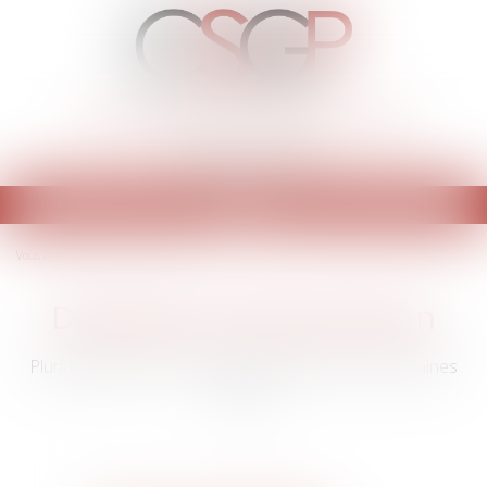
CHRISTINE SAINT GERMAIN PENY
Cabinet d'avocat
Ouvrir
le
Vous êtes ici :
Domaines d'intervention
menu
Domaines d'intervention
Pluridisciplinaire, le cabinet intervient dans les domaines
suivant