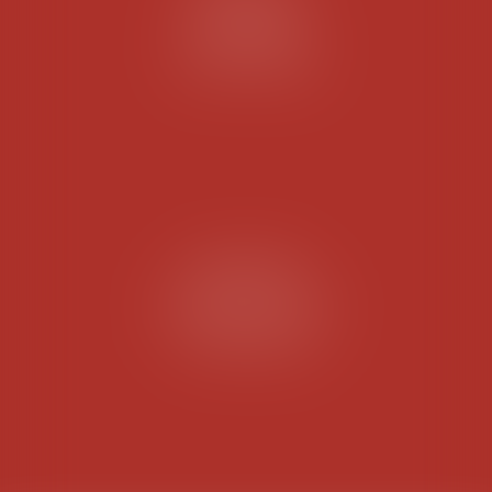
45 Cours d'Albret
33000 BORDEAUX
Tél :
05 57 53 29 56
BISCAROSSE
50 Rue Jean de la Fontaine
40600 BISCAROSSE
Tél :
05 58 08 07 30