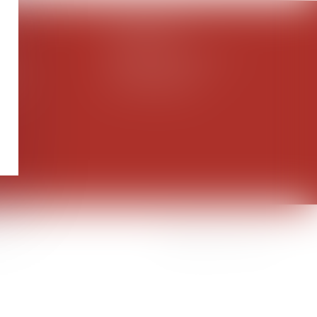
X
BISCAROSSE
ret
50 Rue Jean de la Fontaine
AUX
40600 BISCAROSSE
29 56
Tél :
05 58 08 07 30
Septeo Digital & Services © 2020