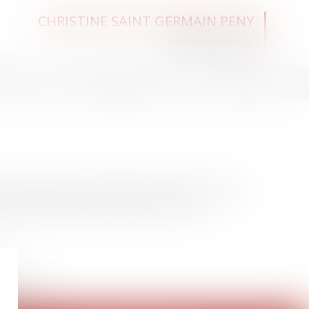
CHRISTINE SAINT GERMAIN PENY
Cabinet d'avocat
tus
Espace client
Contact
en transaction immobilière, elle peut vous aider
eil pour sécuriser une vente ou un achat.