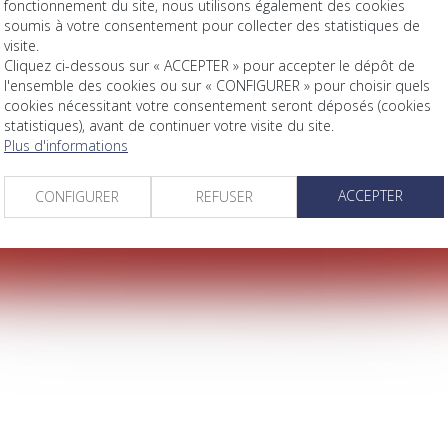
fonctionnement du site, nous utilisons également des cookies
soumis à votre consentement pour collecter des statistiques de
EN JALLES
GUJAN MESTRAS
BORDEAU
visite.
Cliquez ci-dessous sur « ACCEPTER » pour accepter le dépôt de
ieu
123 Cours de Verdun
45 Cours d'Alb
l'ensemble des cookies ou sur « CONFIGURER » pour choisir quels
-EN-JALLES
33120 GUJAN MESTRAS
33000 BORDE
cookies nécessitant votre consentement seront déposés (cookies
Tél :
05 56 66 59 42
Tél :
05 57 53 
statistiques), avant de continuer votre visite du site.
Plus d'informations
ACCEPTER
CONFIGURER
REFUSER
space client
Contact
Plan du site
Mentions légales
Articles