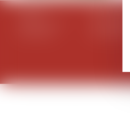
ARCACHON
SAINT MEDARD 
356 Boulevard de la Plage
57 Avenue Montesqu
33120 ARCACHON
33160 SAINT-MÉDARD
Tél :
05 56 83 16 02
Tél :
05 56 05 88 20
Accueil
L'équipe
Domaines d'intervention
Honoraires
E