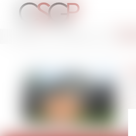
Accueil
L'équipe
Domain
Vous êtes ici :
Domaines d'intervention
Transactions immobilières
Tr
Me SA
en se